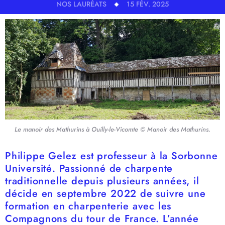
NOS LAURÉATS
15 FÉV. 2025
Le manoir des Mathurins à Ouilly-le-Vicomte © Manoir des Mathurins.
Philippe Gelez est professeur à la Sorbonne
Université. Passionné de charpente
traditionnelle depuis plusieurs années, il
décide en septembre 2022 de suivre une
formation en charpenterie avec les
Compagnons du tour de France. L’année