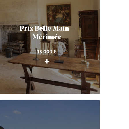
Prix Belle Main –
Mérimée
18 000 €
+