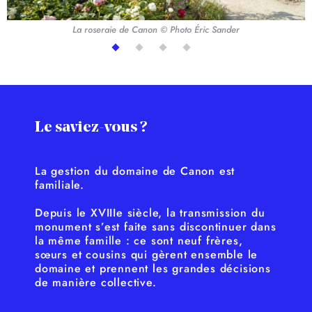
La roseraie de Canon © Photo Éric Sander
Le saviez-vous ?
La gestion du domaine de Canon est
familiale.
Depuis le XVIIIe siècle, la transmission du
monument s’est faite sans discontinuer dans
la même famille : ce sont neuf frères,
sœurs et cousins qui gèrent ensemble le
domaine et prennent les grandes décisions
de manière collective.