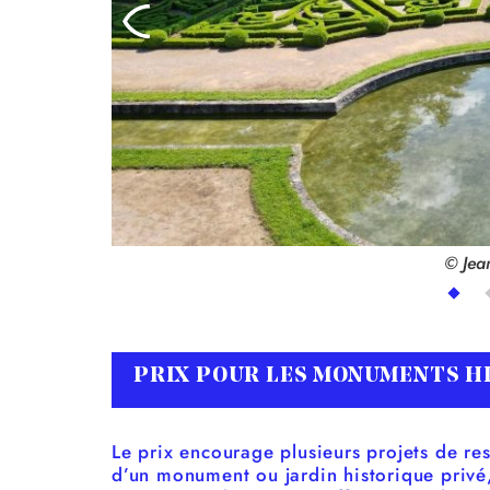
© Jea
PRIX POUR LES MONUMENTS H
Le prix encourage plusieurs projets de res
d’un monument ou jardin historique privé,